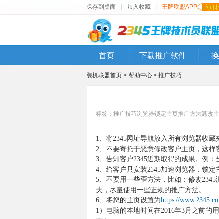
保存到桌面
|
加入收藏
|
王牌联盟APP
首页
下载推广软件
换
装机联盟首页 >
帮助中心 >
推广技巧
标签：
推广技巧
浏览器
锁定主页
推广方法
篡改主
1、将2345网址导航放入所有浏览器收
2、不要寄托于恶意修改客户主页，这样
3、告知客户2345近期取得的成果。例：
4、给客户只安装2345加速浏览器，锁
5、不要用一些歪方法，比如：修改234
夫，尽量使用一些正规的推广方法。
6、
将您的主页设置为
https://www.2345.c
1）电脑的本地时间在2016年3月之前的