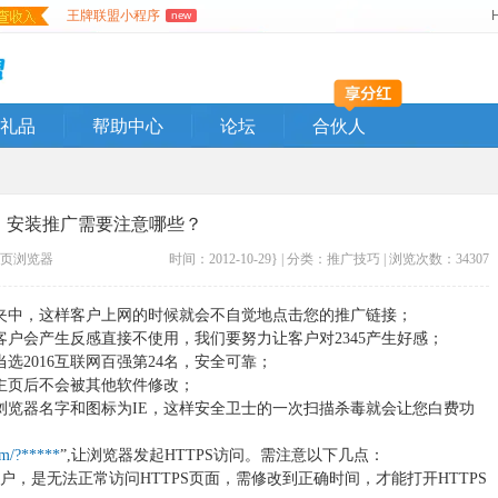
王牌联盟小程序
new
礼品
帮助中心
论坛
合伙人
安装推广需要注意哪些？
页
浏览器
时间：2012-10-29} | 分类：
推广技巧
| 浏览次数：34307
藏夹中，这样客户上网的时候就会不自觉地点击您的推广链接；
客户会产生反感直接不使用，我们要努力让客户对2345产生好感；
当选2016互联网百强第24名，安全可靠；
定主页后不会被其他软件修改；
5浏览器名字和图标为IE，这样安全卫士的一次扫描杀毒就会让您白费功
om/?*****
”,让浏览器发起HTTPS访问。
需注意以下几点：
用户，是无法正常访问HTTPS页面，需修改到正确时间，才能打开HTTPS