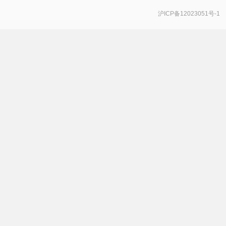
沪ICP备12023051号-1
手机号登录
密码登录
获取验证码
登 录
登录
即代表同意
《服务协议》
《隐私政策》
《推广承诺函》
，若未注册过，登录后系统会自动注册
一
个新账号
。
注册新账号