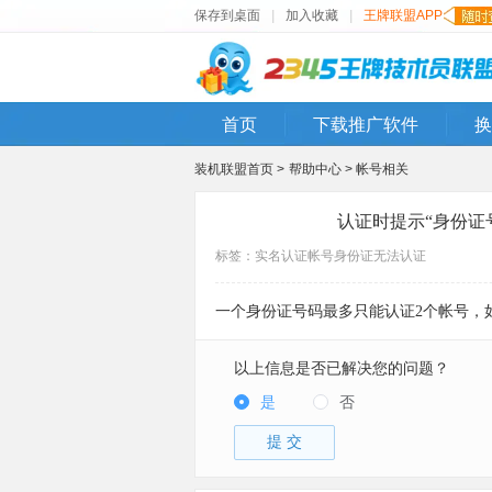
保存到桌面
|
加入收藏
|
王牌联盟APP
首页
下载推广软件
换
装机联盟首页 >
帮助中心 >
帐号相关
认证时提示“身份证
标签：
实名认证
帐号
身份证
无法认证
一个身份证号码最多只能认证2个帐号，
以上信息是否已解决您的问题？
是
否
提 交