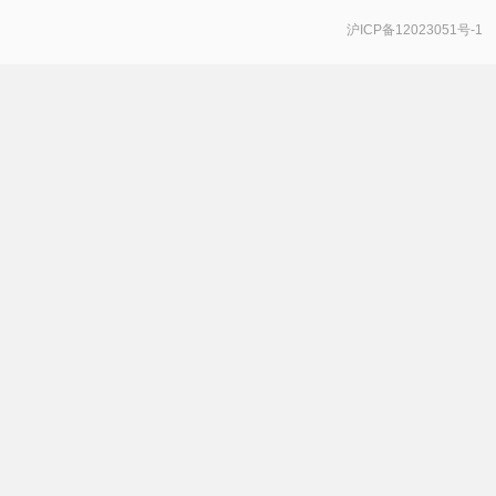
沪ICP备12023051号-1
手机号登录
密码登录
获取验证码
登 录
登录
即代表同意
《服务协议》
《隐私政策》
《推广承诺函》
，若未注册过，登录后系统会自动注册
一
个新账号
。
注册新账号