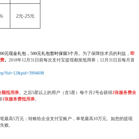
和200元现金礼包，500元礼包暂时保留3个月。
为了保障技术员的利益
，
即
务费
。
2018年
12月31日前每次支付宝提现都发抵用券；
12月31日后
每月首
.php?fid=12&pid=3994698
全额抵用券
。之后5星以上的用户（含5星）每个月2号会获得
2张服务费全
得
1张服务费抵用券
。
笔最高5万元；转账给企业支付宝账户，单笔最高10万元。如您的提现
失败。