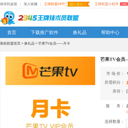
保存到桌面
|
加入收藏
|
王牌联盟APP
王牌联盟小程序
new
首页
下载推广软件
换礼品
帮助中心
装机联盟首页 >
换礼品 >
芒果TV会员——月卡
芒果TV会员
市 场 价：
所需积分：
库存：
服 务：
选择数量：