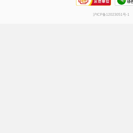
沪ICP备12023051号-1
手机号登录
密码登录
获取验证码
登 录
登录
即代表同意
《服务协议》
《隐私政策》
《推广承诺函》
，若未注册过，登录后系统会自动注册
一
个新账号
。
注册新账号