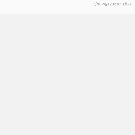
沪ICP备12023051号-1
手机号登录
密码登录
获取验证码
登 录
登录
即代表同意
《服务协议》
《隐私政策》
《推广承诺函》
，若未注册过，登录后系统会自动注册
一
个新账号
。
注册新账号