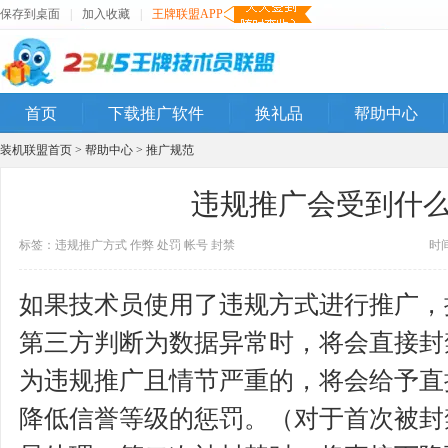
保存到桌面
|
加入收藏
|
王牌联盟APP
首页
下载推广软件
换礼品
帮助中心
装机联盟首页
>
帮助中心
>
推广规范
违规推广会受到什
标签：
违规推广方式
作弊
处罚
帐号
封禁
时间
如果技术员使用了违规方式进行推广，
第三方判断为数据异常时，将会直接封
为违规推广且情节严重的，将会给予直
降低信誉等级的惩罚。（
对于首次被封